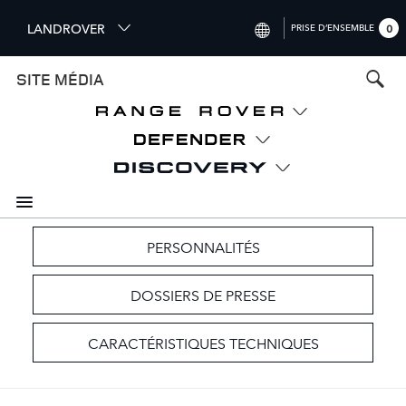
S
LANDROVER
PRISE D’ENSEMBLE
0
k
i
INTERNATIONAL (ENGLISH)
SITE MÉDIA
p
t
UNITED KINGDOM (ENGLISH)
o
NORTH AMERICA (ENGLISH)
m
a
CHINA (中国（中文))
i
n
GERMANY (DEUTSCH)
c
o
FRANCE (FRANÇAIS)
PERSONNALITÉS
n
t
SPAIN (ESPAÑOL)
DOSSIERS DE PRESSE
e
ITALY (ITALIANO)
n
t
CARACTÉRISTIQUES TECHNIQUES