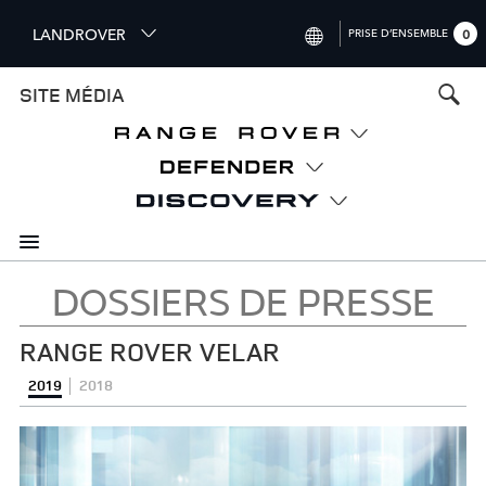
S
LANDROVER
PRISE D’ENSEMBLE
0
k
i
INTERNATIONAL (ENGLISH)
SITE MÉDIA
p
t
UNITED KINGDOM (ENGLISH)
o
NORTH AMERICA (ENGLISH)
m
a
CHINA (中国（中文))
i
n
GERMANY (DEUTSCH)
c
o
DOSSIERS DE PRESSE
FRANCE (FRANÇAIS)
n
t
SPAIN (ESPAÑOL)
RANGE ROVER VELAR
e
ITALY (ITALIANO)
n
2019
2018
t