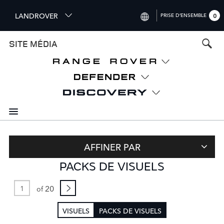
S
LANDROVER
PRISE D’ENSEMBLE
0
k
i
INTERNATIONAL (ENGLISH)
SITE MÉDIA
p
t
UNITED KINGDOM (ENGLISH)
o
NORTH AMERICA (ENGLISH)
m
a
CHINA (中国（中文))
i
n
GERMANY (DEUTSCH)
c
o
FRANCE (FRANÇAIS)
n
AFFINER PAR
t
SPAIN (ESPAÑOL)
PACKS DE VISUELS
e
ITALY (ITALIANO)
n
t
20
of
VISUELS
PACKS DE VISUELS