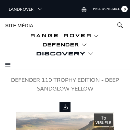
S
LANDROVER
PRISE D’ENSEMBLE
0
k
i
INTERNATIONAL (ENGLISH)
SITE MÉDIA
p
t
UNITED KINGDOM (ENGLISH)
o
NORTH AMERICA (ENGLISH)
m
a
CHINA (中国（中文))
i
n
GERMANY (DEUTSCH)
c
o
FRANCE (FRANÇAIS)
DEFENDER 110 TROPHY EDITION - DEEP
n
SANDGLOW YELLOW
t
SPAIN (ESPAÑOL)
e
ITALY (ITALIANO)
n
t
15
VISUELS