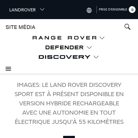
S
LANDROVER
PRISE D’ENSEMBLE
0
k
i
INTERNATIONAL (ENGLISH)
SITE MÉDIA
p
t
UNITED KINGDOM (ENGLISH)
o
NORTH AMERICA (ENGLISH)
m
a
CHINA (中国（中文))
i
n
GERMANY (DEUTSCH)
c
o
FRANCE (FRANÇAIS)
IMAGES: LE LAND ROVER DISCOVERY
n
SPORT EST À PRÉSENT DISPONIBLE EN
t
SPAIN (ESPAÑOL)
e
VERSION HYBRIDE RECHARGEABLE
ITALY (ITALIANO)
n
AVEC UNE AUTONOMIE EN TOUT
t
ÉLECTRIQUE JUSQU’À 55 KILOMÈTRES