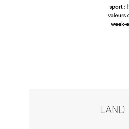
sport : 
valeurs 
week‑en
LAND 