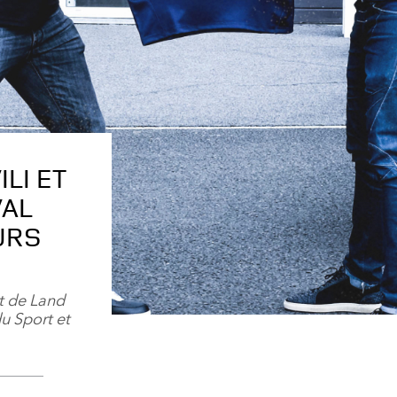
ILI ET
VAL
URS
at de Land
u Sport et