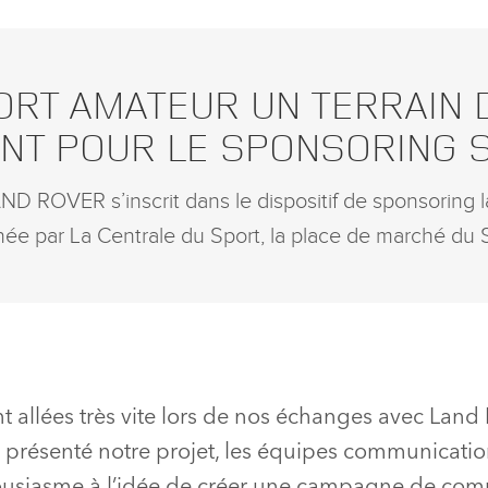
X
LINKEDIN
ORT AMATEUR UN TERRAIN 
SHARE
NT POUR LE SPONSORING 
AND ROVER s’inscrit dans le dispositif de sponsoring 
née par La Centrale du Sport, la place de marché du S
t allées très vite lors de nos échanges avec Land
 présenté notre projet, les équipes communicati
housiasme à l’idée de créer une campagne de com