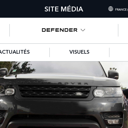
SITE MÉDIA
FRANCE 
INTERNATIONAL 
UNITED KINGDO
NORTH AMERICA 
ACTUALITÉS
VISUELS
CHINA (中国（中
GERMANY (DEUT
FRANCE (FRANÇA
SPAIN (ESPAÑOL
ITALY (ITALIANO)