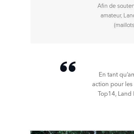
Afin de souteni
amateur, Land
(maillot
En tant qu’a
action pour les
Top14, Land 