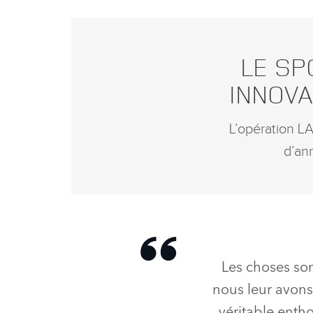
LAND ROVER, PARTENAIRE DE TOUS LES
RUGBY
LE SP
INNOVA
L’opération L
d’an
Les choses son
nous leur avons
véritable ent