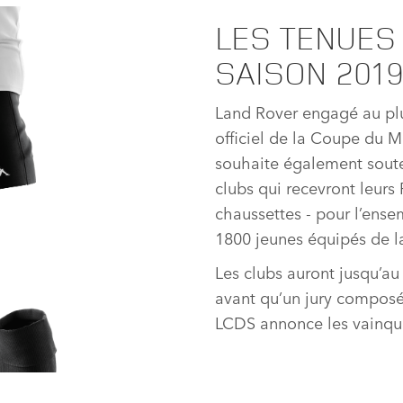
LES TENUES
SAISON 201
Land Rover engagé au plu
officiel de la Coupe du
souhaite également souten
clubs qui recevront leurs
chaussettes ‑ pour l’ense
1800 jeunes équipés de la
Les clubs auront jusqu’au 1
avant qu’un jury compos
LCDS annonce les vainqueu
TÉLÉCHARGER
FACEBOOK