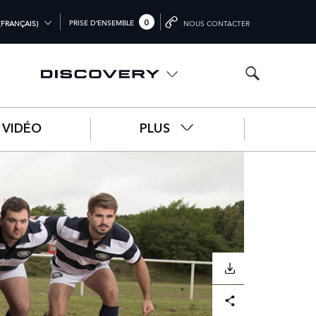
0
PRISE D’ENSEMBLE
(FRANÇAIS)
NOUS CONTACTER
(ENGLISH)
M (ENGLISH)
(ENGLISH)
VIDÉO
PLUS
文))
SCH)
IS)
)
TÉLÉCHARGER
Facebook
X
LinkedIn
Share