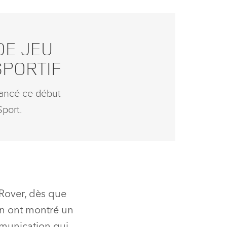
DE JEU
SPORTIF
lancé ce début
port.
 Rover, dès que
on ont montré un
munication qui