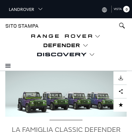
S
LANDROVER
VISTA
0
k
i
INTERNATIONAL (ENGLISH)
SITO STAMPA
p
t
UNITED KINGDOM (ENGLISH
o
NORTH AMERICA (ENGLISH)
m
a
CHINA (中国（中文))
i
n
GERMANY (DEUTSCH)
c
Image
o
SCARICARE
FRANCE (FRANÇAIS)
n
Facebook
X
LinkedIn
Share
t
SPAIN (ESPAÑOL)
e
ITALY (ITALIANO)
n
ADD TO CART
t
LA FAMIGLIA CLASSIC DEFENDER