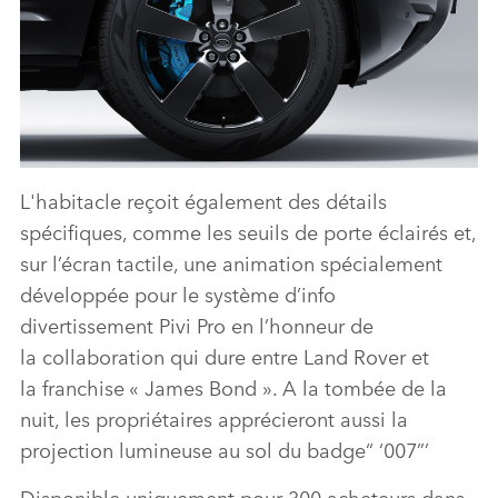
L'habitacle
reçoit également des détails
EXTERIOR DETAIL ‑ DEFENDER V8 BOND EDITION
spécifiques, comme les
seuils de porte éclairés e
t
,
TÉLÉCHARGER
sur l’écran tactile, une animation spécialement
développé
e
pour
le
système d’info
FACEBO
divertissement
Pivi Pro
en l’honneur de
X
la
collaboration
qui dure entre
Land Rover
et
LINKEDI
la
franchise
«
James Bond
»
.
A la
tombée de la
SHARE
nuit
,
les propriétaires apprécieront
aussi
la
projection lumineuse
au sol
du badge
“
‘
007
”
’
Disponible
uniquement
pour 300 acheteurs
dans