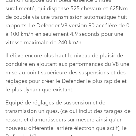
suralimenté
, qui dispens
e
525 chevaux
et
625
Nm
de couple
via une
transmission
automatique huit
rapports
.
Le
Defender V8
version
90
accélère de 0
à 100 km/h en seulement
4.9 seconds
pour une
vitesse maximale d
e
240
km/h.
Il
élève encore plus haut
le niveau de plaisir de
conduire en a
jout
ant aux performances du V8 u
ne
mi
se
au point
supérieure des suspensions
et des
réglages
pour créer le
Defender
le plus rapide et
le plus dynamique existant.
Equipé
de réglages de suspension et de
transmission uniques, (ce qui inclut
des tarages
de
ressort et d’amortisseurs sur mesure
ainsi qu’un
nouveau différentiel arrière électronique actif), le
Defender V8
propose
une tenue d
e route plus