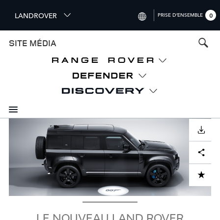
S
LANDROVER
PRISE D’ENSEMBLE
0
k
i
INTERNATIONAL (ENGLISH)
SITE MÉDIA
p
t
UNITED KINGDOM (ENGLISH)
o
NORTH AMERICA (ENGLISH)
m
a
CHINA (中国（中文))
i
n
GERMANY (DEUTSCH)
c
Visuel
o
TÉLÉCHARGER
FRANCE (FRANÇAIS)
n
Facebook
X
LinkedIn
Share
t
SPAIN (ESPAÑOL)
e
ITALY (ITALIANO)
n
ADD TO CART
t
LE NOUVEAU LAND ROVER