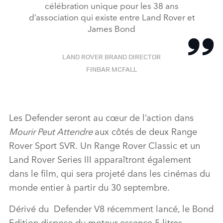
célébration unique pour les 38 ans
d’association qui existe entre Land Rover et
James Bond
LAND ROVER BRAND DIRECTOR
FINBAR MCFALL
Les
Defender
s
eront
au
c
œ
ur
de l’
action
dans
Mourir Peut Attendre
aux côtés de deux
Range
Rover Sport SVR.
Un
Range Rover Classic
et un
Land Rover Series III
apparaîtront également
dans le
film,
qui sera projeté dans les
cinémas du
monde entier à partir du 30 septembre.
Dérivé du
Defender V8
récemment lancé
,
le
Bond
Edition
dispose du moteur
essence
5 litres