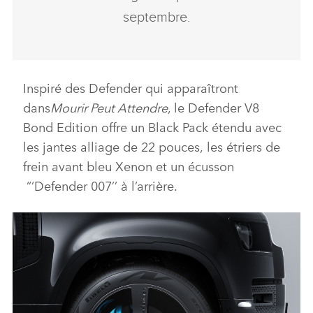
septembre
.
Ins
piré des
Defender
qui apparaîtront
dans
Mourir Peut Attendre
,
le
Defender V8
Bond Edition
offre
un
Black Pack
étendu
avec
les jantes alliage de 22 pouces
,
les étriers de
frein avant bleu
Xenon
et un écusson
“
‘
Defender 007’
’ à l’arrière.