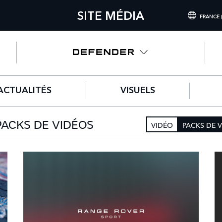
SITE MÉDIA
FRANCE 
INTERNATIONAL 
UNITED KINGDO
NORTH AMERICA 
ACTUALITÉS
VISUELS
CHINA (中国（中
GERMANY (DEUT
PACKS DE VIDÉOS
VIDÉO
PACKS DE 
FRANCE (FRANÇA
SPAIN (ESPAÑOL
ITALY (ITALIANO)