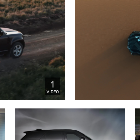
1
TÉLÉCHARGER
VIDEO
FAC
X
LIN
‑ROLL
SHA