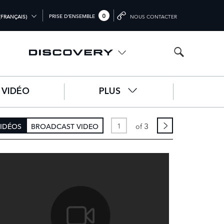
0
PRISE D’ENSEMBLE
(FRANÇAIS)
NOUS CONTACTER
(ENGLISH)
M (ENGLISH)
(ENGLISH)
VIDÉO
PLUS
文))
SCH)
3
VIDÉOS
BROADCAST VIDEO
of
IS)
)